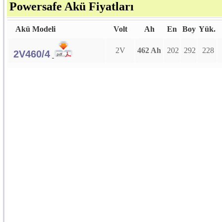
Powersafe Akü Fiyatları
Akü Modeli
Volt
Ah
En
Boy
Yük.
2V
462 Ah
202
292
228
2V460/4