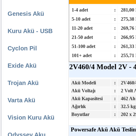
1-4 adet
:
281,00
Genesis Akü
5-10 adet
:
275,38
11-20 adet
:
269,76
Kuru Akü - USB
21-50 adet
:
266,95
51-100 adet
:
261,33
Cyclon Pil
101+ adet
:
255,71
Exide Akü
2V460/4 Model 2V - 
Trojan Akü
Akü Modeli
:
2V460/
Akü Voltajı
:
2 Volt
Akü Kapasitesi
:
462 Ah
Varta Akü
Ağırlık
:
32.5 kg
Boyutlar
:
202 x 2
Vision Kuru Akü
Powersafe Akü Akü Teslim
Odyssey Aku