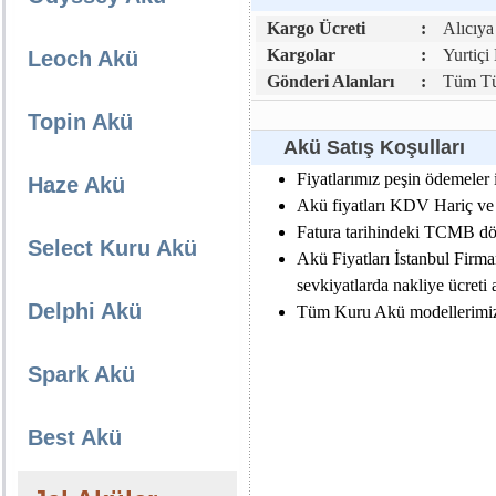
Kargo Ücreti
:
Alıcıya 
Kargolar
:
Yurtiçi
Leoch Akü
Gönderi Alanları
:
Tüm Tür
Topin Akü
Akü Satış Koşulları
Fiyatlarımız peşin ödemeler i
Haze Akü
Akü fiyatları KDV Hariç ve da
Fatura tarihindeki TCMB dövi
Select Kuru Akü
Akü Fiyatları İstanbul Firma
sevkiyatlarda nakliye ücreti al
Delphi Akü
Tüm Kuru Akü modellerimiz e
Spark Akü
Best Akü