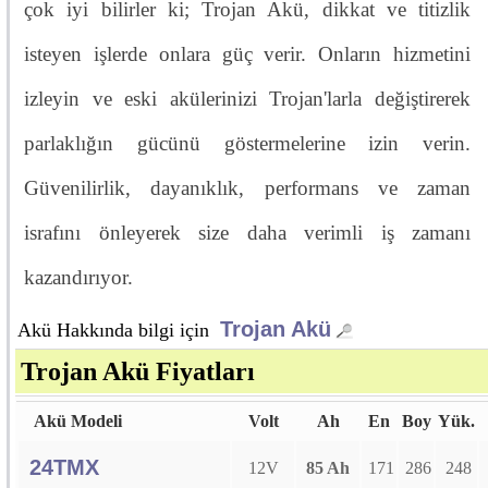
çok iyi bilirler ki; Trojan Akü, dikkat ve titizlik
isteyen işlerde onlara güç verir. Onların hizmetini
izleyin ve eski akülerinizi Trojan'larla değiştirerek
parlaklığın gücünü göstermelerine izin verin.
Güvenilirlik, dayanıklık, performans ve zaman
israfını önleyerek size daha verimli iş zamanı
kazandırıyor.
Trojan Akü
Akü Hakkında bilgi için
Trojan Akü Fiyatları
Akü Modeli
Volt
Ah
En
Boy
Yük.
24TMX
12V
85 Ah
171
286
248