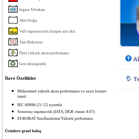
Izgara Tabakası
Akü bloğu
Valf regulasyonlu kurşun asit akü
Tam Bakımsız
Özel yüksek akım performans
Ak
Geri dönüşümlü
İlave Özellikler
Te
Mükemmel yüksek akım performansı ve uzun hizmet
ömrü
IEC 60896-21/-22 uyumlu
Sorunsuz taşımacılık (IATA, DGR clause A 67)
EUROBAT Sınıflandırma Yüksek performans
Ürünlere genel bakış