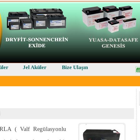
üler
Jel Aküler
Bize Ulaşın
i
RLA ( Valf Regülasyonlu