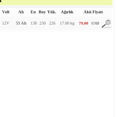
ı
Volt
Ah
En
Boy
Yük.
Ağırlık
Akü Fiyatı
12V
55 Ah
138
230
226
17.00 kg
79,00
USD