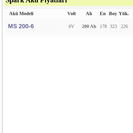
Spark Akü Fiyatları
Akü Modeli
Volt
Ah
En
Boy
Yük.
MS 200-6
6V
200 Ah
178
323
226