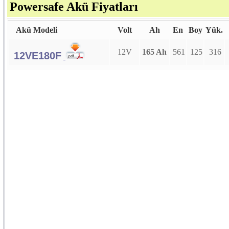
Powersafe Akü Fiyatları
Akü Modeli
Volt
Ah
En
Boy
Yük.
12V
165 Ah
561
125
316
12VE180F