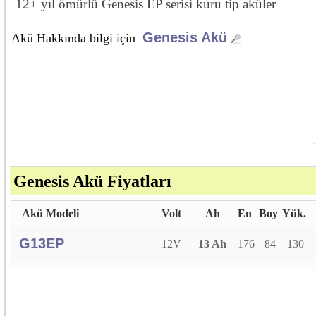
12+ yıl ömürlü Genesis EP serisi kuru tip aküler
Genesis Akü
Akü Hakkında bilgi için
Genesis Akü Fiyatları
Akü Modeli
Volt
Ah
En
Boy
Yük.
G13EP
12V
13 Ah
176
84
130