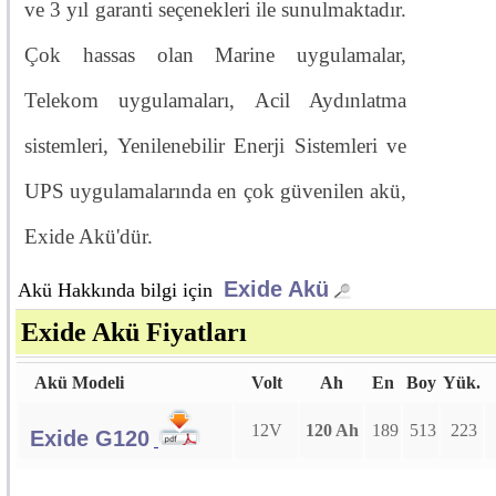
ve 3 yıl garanti seçenekleri ile sunulmaktadır.
Çok hassas olan Marine uygulamalar,
Telekom uygulamaları, Acil Aydınlatma
sistemleri, Yenilenebilir Enerji Sistemleri ve
UPS uygulamalarında en çok güvenilen akü,
Exide Akü'dür.
Exide Akü
Akü Hakkında bilgi için
Exide Akü Fiyatları
Akü Modeli
Volt
Ah
En
Boy
Yük.
12V
120 Ah
189
513
223
Exide G120