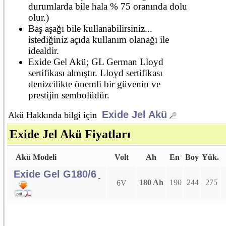
durumlarda bile hala % 75 oranında dolu
olur.)
Baş aşağı bile kullanabilirsiniz...
istediğiniz açıda kullanım olanağı ile
idealdir.
Exide Gel Akü; GL German Lloyd
sertifikası almıştır. Lloyd sertifikası
denizcilikte önemli bir güvenin ve
prestijin sembolüdür.
Exide Jel Akü
Akü Hakkında bilgi için
Exide Jel Akü Fiyatları
Akü Modeli
Volt
Ah
En
Boy
Yük.
Exide Gel G180/6
180 Ah
190
244
275
6V