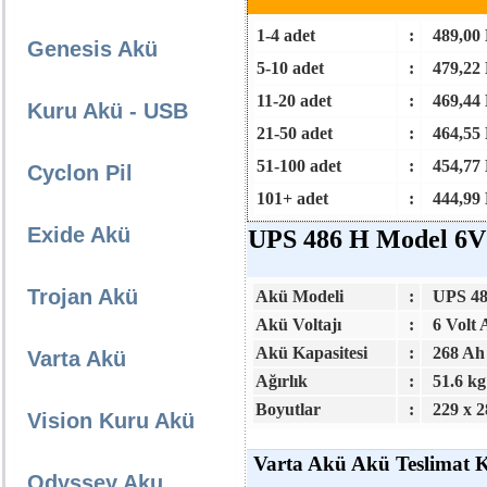
1-4 adet
:
489,00
Genesis Akü
5-10 adet
:
479,22
11-20 adet
:
469,44
Kuru Akü - USB
21-50 adet
:
464,55
51-100 adet
:
454,77
Cyclon Pil
101+ adet
:
444,99
Exide Akü
UPS 486 H Model 6V 
Trojan Akü
Akü Modeli
:
UPS 48
Akü Voltajı
:
6 Volt
Akü Kapasitesi
:
268 Ah
Varta Akü
Ağırlık
:
51.6 kg
Boyutlar
:
229 x 2
Vision Kuru Akü
Varta Akü Akü Teslimat K
Odyssey Aku