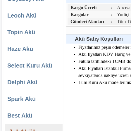
Kargo Ücreti
:
Alıcıya 
Kargolar
:
Yurtiçi
Leoch Akü
Gönderi Alanları
:
Tüm Tür
Topin Akü
Akü Satış Koşulları
Fiyatlarımız peşin ödemeler i
Haze Akü
Akü fiyatları KDV Hariç ve da
Fatura tarihindeki TCMB dövi
Select Kuru Akü
Akü Fiyatları İstanbul Firma
sevkiyatlarda nakliye ücreti al
Delphi Akü
Tüm Kuru Akü modellerimiz e
Spark Akü
Best Akü