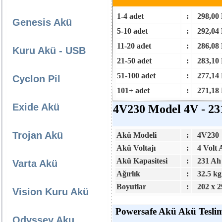
1-4 adet
:
298,00
Genesis Akü
5-10 adet
:
292,04
11-20 adet
:
286,08
Kuru Akü - USB
21-50 adet
:
283,10
51-100 adet
:
277,14
Cyclon Pil
101+ adet
:
271,18
Exide Akü
4V230 Model 4V - 23
Trojan Akü
Akü Modeli
:
4V230
Akü Voltajı
:
4 Volt
Akü Kapasitesi
:
231 Ah
Varta Akü
Ağırlık
:
32.5 kg
Boyutlar
:
202 x 2
Vision Kuru Akü
Powersafe Akü Akü Teslim
Odyssey Aku