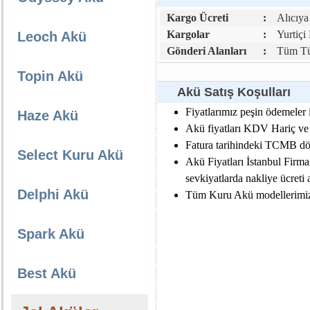
Kargo Ücreti
:
Alıcıya 
Kargolar
:
Yurtiçi
Leoch Akü
Gönderi Alanları
:
Tüm Tür
Topin Akü
Akü Satış Koşulları
Fiyatlarımız peşin ödemeler i
Haze Akü
Akü fiyatları KDV Hariç ve da
Fatura tarihindeki TCMB dövi
Select Kuru Akü
Akü Fiyatları İstanbul Firma
sevkiyatlarda nakliye ücreti al
Delphi Akü
Tüm Kuru Akü modellerimiz e
Spark Akü
Best Akü