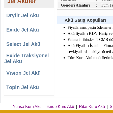
Jel Aküler
Gönderi Alanları
:
Tüm Tür
Dryfit Jel Akü
Akü Satış Koşulları
Fiyatlarımız peşin ödemeler i
Exide Jel Akü
Akü fiyatları KDV Hariç ve da
Fatura tarihindeki TCMB dövi
Select Jel Akü
Akü Fiyatları İstanbul Firma
sevkiyatlarda nakliye ücreti al
Exide Traksiyonel
Tüm Kuru Akü modellerimiz e
Jel Akü
Vision Jel Akü
Topin Jel Akü
Yuasa Kuru Akü
|
Exide Kuru Akü
|
Ritar Kuru Akü
|
S