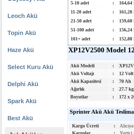
5-10 adet
:
164,64
11-20 adet
:
161,28
Leoch Akü
21-50 adet
:
159,60
51-100 adet
:
156,24
Topin Akü
101+ adet
:
152,88
XP12V2500 Model 12V
Haze Akü
Akü Modeli
:
XP12V
Select Kuru Akü
Akü Voltajı
:
12 Vol
Akü Kapasitesi
:
70 Ah
Delphi Akü
Ağırlık
:
27.7 kg
Boyutlar
:
172 x 2
Spark Akü
Sprinter Akü Akü Teslimat
Best Akü
Kargo Ücreti
:
Alıcıya 
Kargolar
:
Yurtiçi