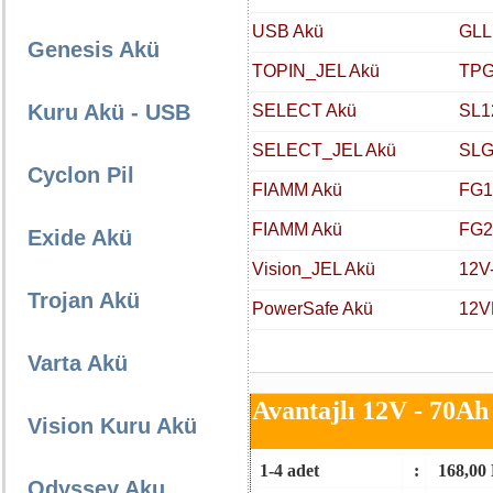
USB Akü
GLL
Genesis Akü
TOPIN_JEL Akü
TPG
Kuru Akü - USB
SELECT Akü
SL1
SELECT_JEL Akü
SLG
Cyclon Pil
FIAMM Akü
FG1
FIAMM Akü
FG2
Exide Akü
Vision_JEL Akü
12V
Trojan Akü
PowerSafe Akü
12V
Varta Akü
Avantajlı 12V - 70Ah
Vision Kuru Akü
1-4 adet
:
168,00
Odyssey Aku