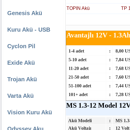
TOPIN Akü
TP 
Genesis Akü
Kuru Akü - USB
Avantajlı 12V - 1.3A
Cyclon Pil
1-4 adet
:
8,00 U
5-10 adet
:
7,84 U
Exide Akü
11-20 adet
:
7,68 U
21-50 adet
:
7,60 U
Trojan Akü
51-100 adet
:
7,44 U
101+ adet
:
7,28 U
Varta Akü
MS 1.3-12 Model 12V
Vision Kuru Akü
Akü Modeli
:
MS 1.3
Odyssey Aku
Akü Voltajı
:
12 Vol