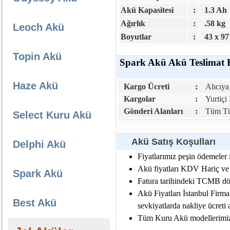
Akü Kapasitesi
:
1.3 Ah
Ağırlık
:
.58 kg
Leoch Akü
Boyutlar
:
43 x 97
Topin Akü
Spark Akü Akü Teslimat K
Haze Akü
Kargo Ücreti
:
Alıcıya 
Kargolar
:
Yurtiçi
Gönderi Alanları
:
Tüm Tür
Select Kuru Akü
Akü Satış Koşulları
Delphi Akü
Fiyatlarımız peşin ödemeler i
Akü fiyatları KDV Hariç ve da
Spark Akü
Fatura tarihindeki TCMB dövi
Akü Fiyatları İstanbul Firma
Best Akü
sevkiyatlarda nakliye ücreti al
Tüm Kuru Akü modellerimiz e