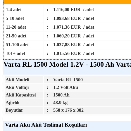
1-4 adet
:
1.116,00 EUR / adet
5-10 adet
:
1.093,68 EUR / adet
11-20 adet
:
1.071,36 EUR / adet
21-50 adet
:
1.060,20 EUR / adet
51-100 adet
:
1.037,88 EUR / adet
101+ adet
:
1.015,56 EUR / adet
Varta RL 1500 Model 1.2V - 1500 Ah Vart
Akü Modeli
:
Varta RL 1500
Akü Voltajı
:
1.2 Volt Akü
Akü Kapasitesi
:
1500 Ah
Ağırlık
:
48.9 kg
Boyutlar
:
558 x 176 x 382
Varta Akü Akü Teslimat Koşulları