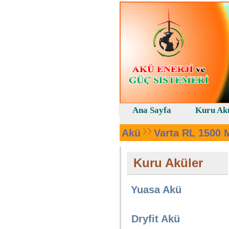
Ana Sayfa
Kuru Ak
Akü
Varta RL 1500 
Kuru Aküler
Yuasa Akü
Dryfit Akü