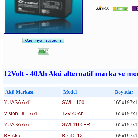
12Volt - 40Ah Akü alternatif marka ve mod
Akü Markası
Model
Boyutlar
YUASA Akü
SWL 1100
165x197x1
Vision_JEL Akü
12V-40Ah
165x197x1
YUASA Akü
SWL1100FR
165x197x1
BB Akü
BP 40-12
165x197x1