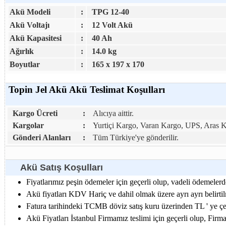
Akü Modeli
:
TPG 12-40
Akü Voltajı
:
12 Volt Akü
Akü Kapasitesi
:
40 Ah
Ağırlık
:
14.0 kg
Boyutlar
:
165 x 197 x 170
Topin Jel Akü Akü Teslimat Koşulları
Kargo Ücreti
:
Alıcıya aittir.
Kargolar
:
Yurtiçi Kargo, Varan Kargo, UPS, Aras 
Gönderi Alanları
:
Tüm Türkiye'ye gönderilir.
Akü Satış Koşulları
Fiyatlarımız peşin ödemeler için geçerli olup, vadeli ödemelerde
Akü fiyatları KDV Hariç ve dahil olmak üzere ayrı ayrı belirtilm
Fatura tarihindeki TCMB döviz satış kuru üzerinden TL ' ye çevr
Akü Fiyatları İstanbul Firmamız teslimi için geçerli olup, Firm