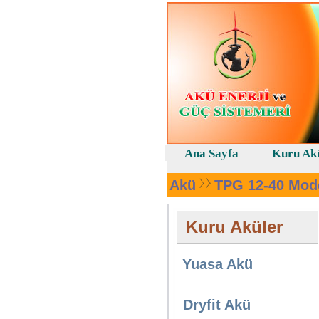
Ana Sayfa
Kuru Ak
Akü
TPG 12-40 Mode
Kuru Aküler
Yuasa Akü
Dryfit Akü