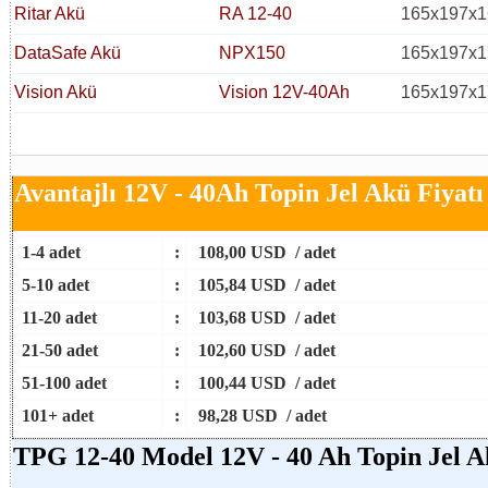
Ritar Akü
RA 12-40
165x197x1
DataSafe Akü
NPX150
165x197x1
Vision Akü
Vision 12V-40Ah
165x197x1
Avantajlı 12V - 40Ah Topin Jel Akü Fiyatı
1-4 adet
:
108,00 USD / adet
5-10 adet
:
105,84 USD / adet
11-20 adet
:
103,68 USD / adet
21-50 adet
:
102,60 USD / adet
51-100 adet
:
100,44 USD / adet
101+ adet
:
98,28 USD / adet
TPG 12-40 Model 12V - 40 Ah Topin Jel 