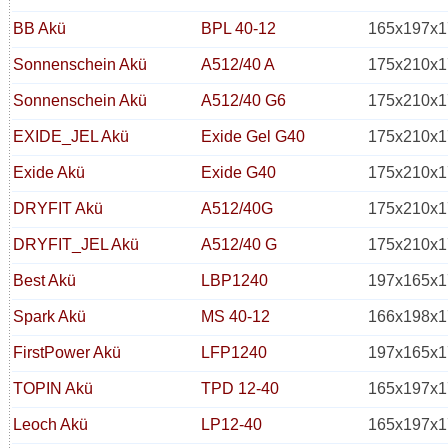
BB Akü
BPL 40-12
165x197x1
Sonnenschein Akü
A512/40 A
175x210x1
Sonnenschein Akü
A512/40 G6
175x210x1
EXIDE_JEL Akü
Exide Gel G40
175x210x1
Exide Akü
Exide G40
175x210x1
DRYFIT Akü
A512/40G
175x210x1
DRYFIT_JEL Akü
A512/40 G
175x210x1
Best Akü
LBP1240
197x165x1
Spark Akü
MS 40-12
166x198x1
FirstPower Akü
LFP1240
197x165x1
TOPIN Akü
TPD 12-40
165x197x1
Leoch Akü
LP12-40
165x197x1